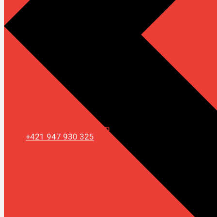
info@rufomethod.com
+421 947 930 325