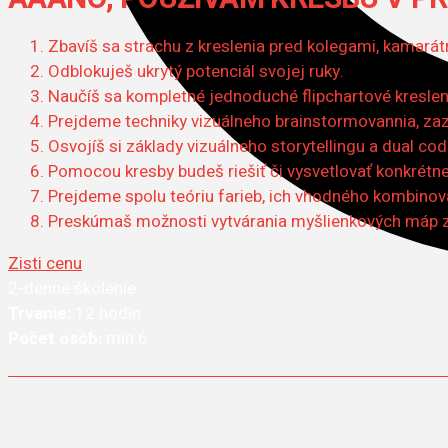
Zbavíš sa strachu z kreslenia pred kolegami, kamarát
Odblokuješ ukrytý potenciál svojej ruky.
Naučíš sa kompletné jednoduché flipchartové kreslenie
Prejdeme techniky vizuálneho brainstormovannia, zaz
Osvojíš si základy vizuálneho storytellingu a dual co
Pomocou kresby budeš riešiť či vysvetlovať konkrétne
Prejdeme spolu teóriu farieb, ich vhodného kombinov
Preskúmaš možnosti vytvárania myšlienkových máp z v
Zisti cenu
2-denné školenie
Trvanie:
12 hodín
Počet osôb:
min
6