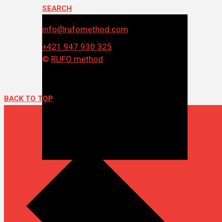
SEARCH
info@rufomethod.com
+421 947 930 325
©
RUFO method
BACK TO TOP