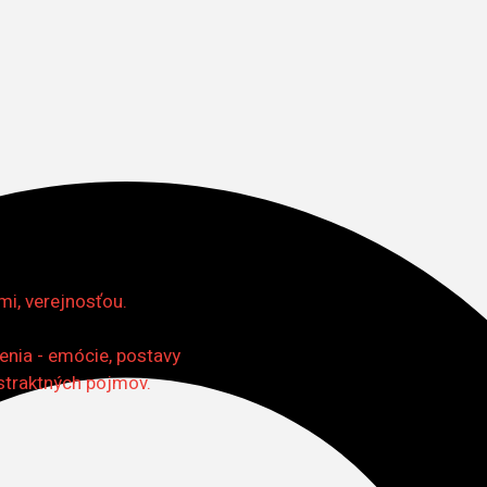
mi, verejnosťou.
enia - emócie, postavy
straktných pojmov.