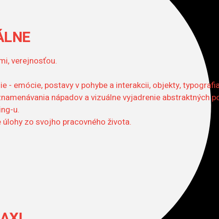
ÁLNE
mi, verejnosťou.
 - emócie, postavy v pohybe a interakcii, objekty, typografi
namenávania nápadov a vizuálne vyjadrenie abstraktných p
ing-u.
 úlohy zo svojho pracovného života.
AXI