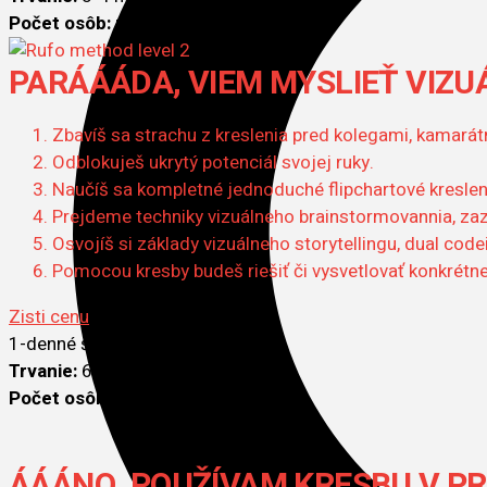
Počet osôb:
min 8
PARÁÁÁDA, VIEM MYSLIEŤ VIZU
Zbavíš sa strachu z kreslenia pred kolegami, kamarát
Odblokuješ ukrytý potenciál svojej ruky.
Naučíš sa kompletné jednoduché flipchartové kreslenie
Prejdeme techniky vizuálneho brainstormovannia, zaz
Osvojíš si základy vizuálneho storytellingu, dual code
Pomocou kresby budeš riešiť či vysvetlovať konkrétne
Zisti cenu
1-denné školenie
Trvanie:
6 hodín
Počet osôb:
min 6
ÁÁÁNO, POUŽÍVAM KRESBU V PR