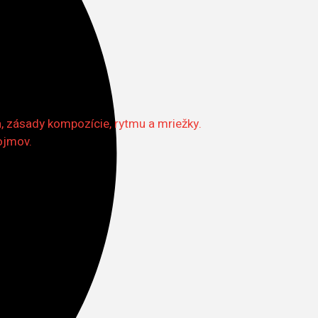
a, zásady kompozície, rytmu a mriežky.
ojmov.