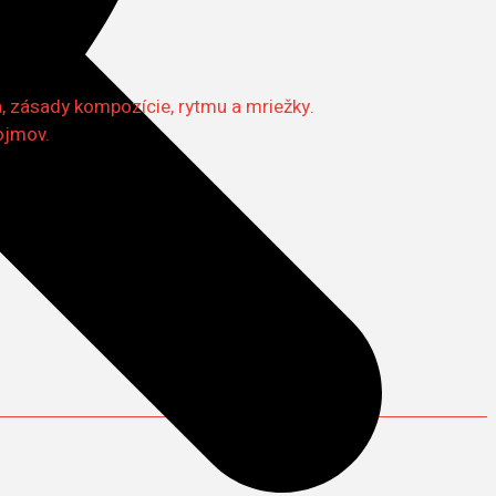
a, zásady kompozície, rytmu a mriežky.
ojmov.