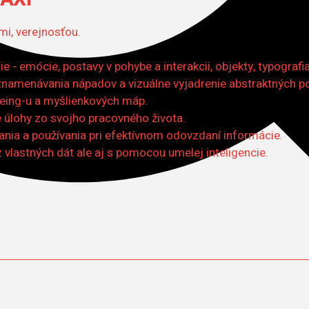
mi, verejnosťou.
 - emócie, postavy v pohybe a interakcii, objekty, typografi
namenávania nápadov a vizuálne vyjadrenie abstraktných p
deing-u a myšlienkových máp.
 úlohy zo svojho pracovného života.
ania a používania pri efektívnom odovzdaní informácie.
lastných dát ale aj s pomocou umelej inteligencie.